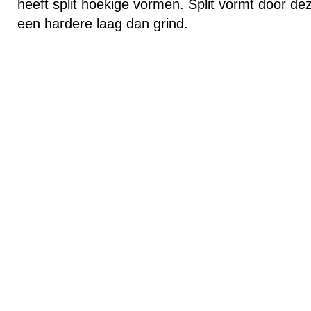
heeft split hoekige vormen. Split vormt door d
een hardere laag dan grind.