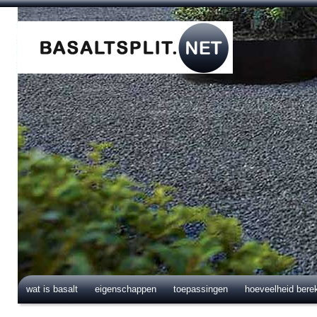
wat is basalt
eigenschappen
toepassingen
hoeveelheid bere