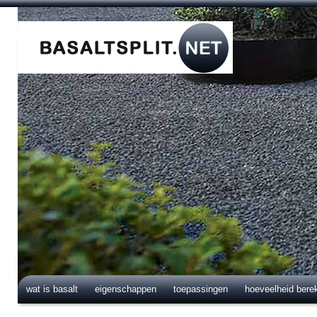
wat is basalt
eigenschappen
toepassingen
hoeveelheid bere