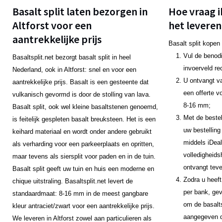
Basalt split laten bezorgen in
Hoe vraag i
Altforst voor een
het leveren
aantrekkelijke prijs
Basalt split kopen
Vul de benodi
Basaltsplit.net bezorgt basalt split in heel
invoerveld re
Nederland, ook in Altforst: snel en voor een
U ontvangt v
aantrekkelijke prijs. Basalt is een gesteente dat
een offerte v
vulkanisch gevormd is door de stolling van lava.
8-16 mm;
Basalt split, ook wel kleine basaltstenen genoemd,
Met de bestel
is feitelijk gespleten basalt breuksteen. Het is een
uw bestelling
keihard materiaal en wordt onder andere gebruikt
middels iDeal
als verharding voor een parkeerplaats en opritten,
volledigheids
maar tevens als siersplit voor paden en in de tuin.
ontvangt teve
Basalt split geeft uw tuin en huis een moderne en
Zodra u heeft
chique uitstraling. Basaltsplit.net levert de
per bank, gev
standaardmaat: 8-16 mm in de meest gangbare
om de basalts
kleur antraciet/zwart voor een aantrekkelijke prijs.
aangegeven da
We leveren in Altforst zowel aan particulieren als