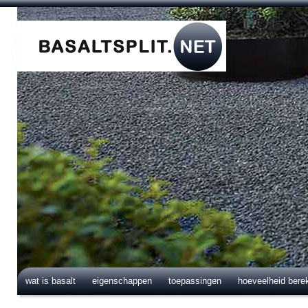
wat is basalt
eigenschappen
toepassingen
hoeveelheid bere