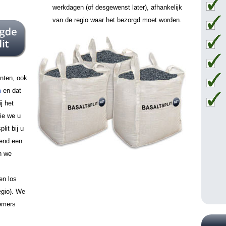
werkdagen (of desgewenst later), afhankelijk
van de regio waar het bezorgd moet worden.
unten, ook
m
en dat
j het
die we u
lit bij u
vend een
n we
en los
regio). We
nemers