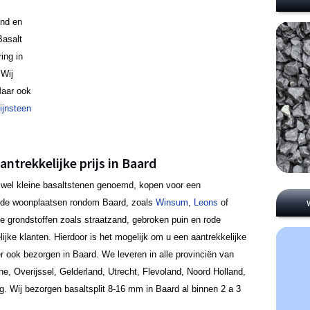
and en
Basalt
ing in
 Wij
Maar ook
ijnsteen
antrekkelijke prijs in Baard
ook wel kleine basaltstenen genoemd, kopen voor een
in de woonplaatsen rondom Baard, zoals
Winsum
,
Leons
of
se grondstoffen zoals straatzand, gebroken puin en rode
lijke klanten. Hierdoor is het mogelijk om u een aantrekkelijke
der ook bezorgen in Baard. We leveren in alle provinciën van
he, Overijssel, Gelderland, Utrecht, Flevoland, Noord Holland,
g. Wij bezorgen basaltsplit 8-16 mm in Baard al binnen 2 a 3