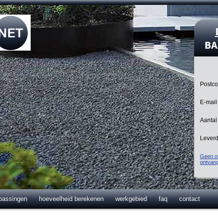
BA
Postc
E-mail
Aantal
Lever
Geen of
ontvan
passingen
hoeveelheid berekenen
werkgebied
faq
contact