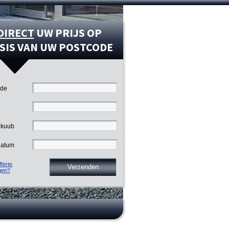
DIRECT
UW PRIJS OP
SIS VAN UW POSTCODE
ode
 kuub
datum
ferte
gen?