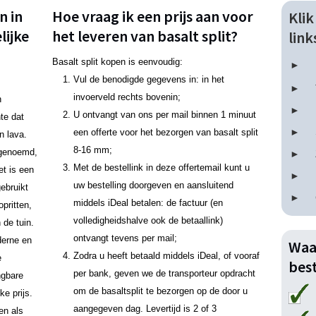
n in
Hoe vraag ik een prijs aan voor
Kli
lijke
het leveren van basalt split?
lin
Basalt split kopen is eenvoudig:
Vul de benodigde gegevens in: in het
invoerveld rechts bovenin;
n
U ontvangt van ons per mail binnen 1 minuut
nte dat
een offerte voor het bezorgen van basalt split
n lava.
8-16 mm;
n genoemd,
Met de bestellink in deze offertemail kunt u
et is een
uw bestelling doorgeven en aansluitend
ebruikt
middels iDeal betalen: de factuur (en
pritten,
volledigheidshalve ook de betaallink)
 de tuin.
ontvangt tevens per mail;
derne en
Waa
Zodra u heeft betaald middels iDeal, of vooraf
e
best
per bank, geven we de transporteur opdracht
ngbare
om de basaltsplit te bezorgen op de door u
ke prijs.
aangegeven dag. Levertijd is 2 of 3
en als