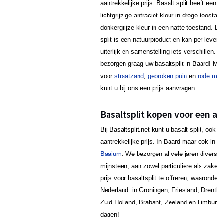
aantrekkelijke prijs. Basalt split heeft een
lichtgrijzige antraciet kleur in droge toest
donkergrijze kleur in een natte toestand. 
split is een natuurproduct en kan per lever
uiterlijk en samenstelling iets verschillen.
bezorgen graag uw basaltsplit in Baard! 
voor
straatzand
,
gebroken puin
en
rode m
kunt u bij ons een prijs aanvragen.
Basaltsplit kopen voor een a
Bij Basaltsplit.net kunt u basalt split, 
aantrekkelijke prijs. In Baard maar ook 
Baaium
. We bezorgen al vele jaren diver
mijnsteen, aan zowel particuliere als zake
prijs voor basaltsplit te offreren, waaron
Nederland: in Groningen, Friesland, Drent
Zuid Holland, Brabant, Zeeland en Limbur
dagen!