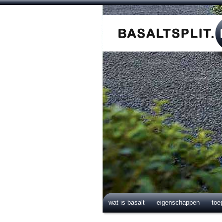
wat is basalt
eigenschappen
toe