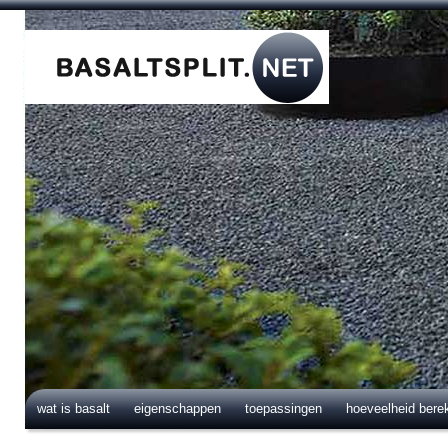
wat is basalt
eigenschappen
toepassingen
hoeveelheid bere