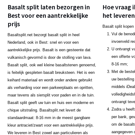
Basalt split laten bezorgen in
Hoe vraag i
Best voor een aantrekkelijke
het leveren
prijs
Basalt split kopen
Vul de benodi
Basaltsplit.net bezorgt basalt split in heel
invoerveld re
Nederland, ook in Best: snel en voor een
U ontvangt v
aantrekkelijke prijs. Basalt is een gesteente dat
een offerte v
vulkanisch gevormd is door de stolling van lava.
8-16 mm;
Basalt split, ook wel kleine basaltstenen genoemd,
Met de bestel
is feitelijk gespleten basalt breuksteen. Het is een
uw bestelling
keihard materiaal en wordt onder andere gebruikt
middels iDeal
als verharding voor een parkeerplaats en opritten,
volledigheids
maar tevens als siersplit voor paden en in de tuin.
ontvangt teve
Basalt split geeft uw tuin en huis een moderne en
Zodra u heeft
chique uitstraling. Basaltsplit.net levert de
per bank, gev
standaardmaat: 8-16 mm in de meest gangbare
om de basalts
kleur antraciet/zwart voor een aantrekkelijke prijs.
aangegeven da
We leveren in Best zowel aan particulieren als