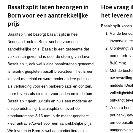
Basalt split laten bezorgen in
Hoe vraag i
Born voor een aantrekkelijke
het leveren
prijs
Basalt split kopen
Vul de benodi
Basaltsplit.net bezorgt basalt split in heel
invoerveld re
Nederland, ook in Born: snel en voor een
U ontvangt v
aantrekkelijke prijs. Basalt is een gesteente dat
een offerte v
vulkanisch gevormd is door de stolling van lava.
8-16 mm;
Basalt split, ook wel kleine basaltstenen genoemd,
Met de bestel
is feitelijk gespleten basalt breuksteen. Het is een
uw bestelling
keihard materiaal en wordt onder andere gebruikt
middels iDeal
als verharding voor een parkeerplaats en opritten,
volledigheids
maar tevens als siersplit voor paden en in de tuin.
ontvangt teve
Basalt split geeft uw tuin en huis een moderne en
Zodra u heeft
chique uitstraling. Basaltsplit.net levert de
per bank, gev
standaardmaat: 8-16 mm in de meest gangbare
om de basalts
kleur antraciet/zwart voor een aantrekkelijke prijs.
aangegeven da
We leveren in Born zowel aan particulieren als