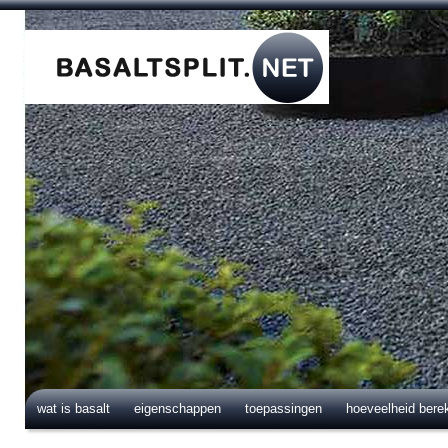
wat is basalt
eigenschappen
toepassingen
hoeveelheid bere