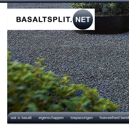
wat is basalt
eigenschappen
toepassingen
hoeveelheid bere