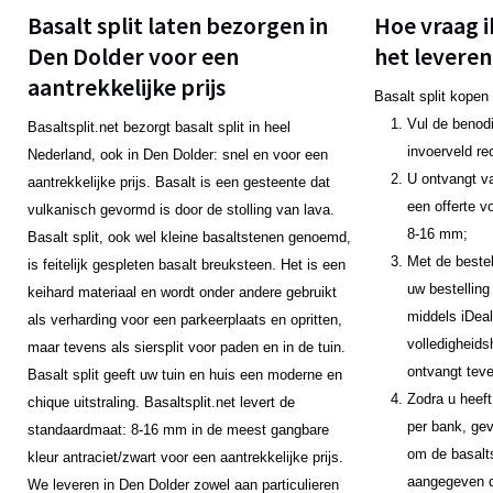
Basalt split laten bezorgen in
Hoe vraag i
Den Dolder voor een
het leveren
aantrekkelijke prijs
Basalt split kopen
Vul de benodi
Basaltsplit.net bezorgt basalt split in heel
invoerveld re
Nederland, ook in Den Dolder: snel en voor een
U ontvangt v
aantrekkelijke prijs. Basalt is een gesteente dat
een offerte v
vulkanisch gevormd is door de stolling van lava.
8-16 mm;
Basalt split, ook wel kleine basaltstenen genoemd,
Met de bestel
is feitelijk gespleten basalt breuksteen. Het is een
uw bestelling
keihard materiaal en wordt onder andere gebruikt
middels iDeal
als verharding voor een parkeerplaats en opritten,
volledigheids
maar tevens als siersplit voor paden en in de tuin.
ontvangt teve
Basalt split geeft uw tuin en huis een moderne en
Zodra u heeft
chique uitstraling. Basaltsplit.net levert de
per bank, gev
standaardmaat: 8-16 mm in de meest gangbare
om de basalts
kleur antraciet/zwart voor een aantrekkelijke prijs.
aangegeven da
We leveren in Den Dolder zowel aan particulieren