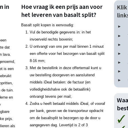
n in
Hoe vraag ik een prijs aan voor
Kli
het leveren van basalt split?
lin
Basalt split kopen is eenvoudig:
Vul de benodigde gegevens in: in het
invoerveld rechts bovenin;
 een
U ontvangt van ons per mail binnen 1 minuut
nte dat
een offerte voor het bezorgen van basalt split
n lava.
8-16 mm;
n genoemd,
Met de bestellink in deze offertemail kunt u
et is een
uw bestelling doorgeven en aansluitend
ebruikt
middels iDeal betalen: de factuur (en
pritten,
volledigheidshalve ook de betaallink)
 de tuin.
ontvangt tevens per mail;
derne en
Waa
Zodra u heeft betaald middels iDeal, of vooraf
e
best
per bank, geven we de transporteur opdracht
ngbare
om de basaltsplit te bezorgen op de door u
ke prijs.
aangegeven dag. Levertijd is 2 of 3
lieren als