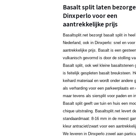
Basalt split laten bezorge
Dinxperlo voor een
aantrekkelijke prijs
Basaltsplit.net bezorgt basalt split in heel
Nederland, ook in Dinxperlo: snel en voor
aantrekkelijke prijs. Basalt is een gestee
vulkanisch gevormd is door de stolling va
Basalt split, ook wel kleine basaltstene
is feitelijk gespleten basalt breuksteen. H
keihard materiaal en wordt onder andere g
als verharding voor een parkeerplaats en o
maar tevens als siersplit voor paden en in
Basalt split geeft uw tuin en huis een mo
chique uitstraling. Basaltsplit.net levert d
standaardmaat: 8-16 mm in de meest ga
kleur antraciet/zwart voor een aantrekkelij
We leveren in Dinxperlo zowel aan particu