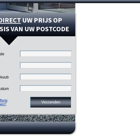
DIRECT
UW PRIJS OP
SIS VAN UW POSTCODE
ode
 kuub
datum
ferte
gen?