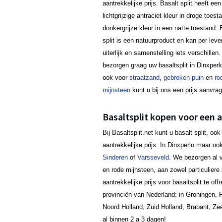
aantrekkelijke prijs. Basalt split heeft een
lichtgrijzige antraciet kleur in droge toest
donkergrijze kleur in een natte toestand. 
split is een natuurproduct en kan per lever
uiterlijk en samenstelling iets verschillen.
bezorgen graag uw basaltsplit in Dinxperl
ook voor
straatzand
,
gebroken puin
en
ro
mijnsteen
kunt u bij ons een prijs aanvra
Basaltsplit kopen voor een a
Bij Basaltsplit.net kunt u basalt split, 
aantrekkelijke prijs. In Dinxperlo maar 
Sinderen
of
Varsseveld
. We bezorgen al v
en rode mijnsteen, aan zowel particuliere 
aantrekkelijke prijs voor basaltsplit te o
provinciën van Nederland: in Groningen, F
Noord Holland, Zuid Holland, Brabant, Ze
al binnen 2 a 3 dagen!