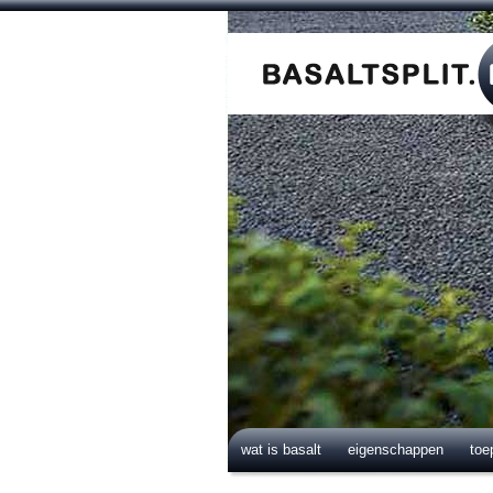
wat is basalt
eigenschappen
toe