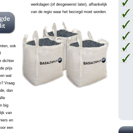
werkdagen (of desgewenst later), afhankelijk
van de regio waar het bezorgd moet worden.
unten, ook
f
e dichter
de prijs
ten wat
en? Vraag
ode, dan
 We
n big
lijk van
niers en
voor een