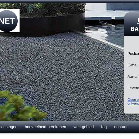
BA
Postc
E-mail
Aantal
Lever
Geen of
ontvan
passingen
hoeveelheid berekenen
werkgebied
faq
contact