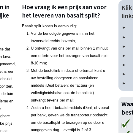
n in
Hoe vraag ik een prijs aan voor
Kli
ijke
het leveren van basalt split?
lin
Basalt split kopen is eenvoudig:
Vul de benodigde gegevens in: in het
invoerveld rechts bovenin;
U ontvangt van ons per mail binnen 1 minuut
nte dat
een offerte voor het bezorgen van basalt split
n lava.
8-16 mm;
n genoemd,
Met de bestellink in deze offertemail kunt u
et is een
uw bestelling doorgeven en aansluitend
ebruikt
middels iDeal betalen: de factuur (en
pritten,
volledigheidshalve ook de betaallink)
 de tuin.
ontvangt tevens per mail;
derne en
Waa
Zodra u heeft betaald middels iDeal, of vooraf
e
best
per bank, geven we de transporteur opdracht
ngbare
om de basaltsplit te bezorgen op de door u
ke prijs.
aangegeven dag. Levertijd is 2 of 3
en als