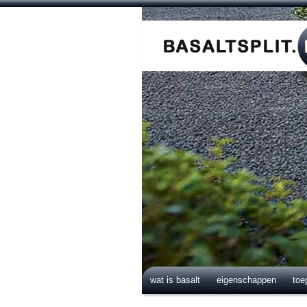
wat is basalt
eigenschappen
toe