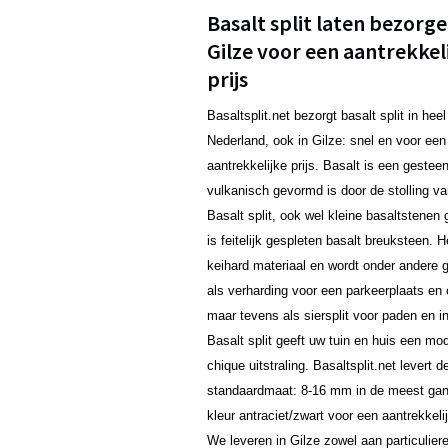
Basalt split laten bezorge
Gilze voor een aantrekkel
prijs
Basaltsplit.net bezorgt basalt split in heel
Nederland, ook in Gilze: snel en voor een
aantrekkelijke prijs. Basalt is een gestee
vulkanisch gevormd is door de stolling va
Basalt split, ook wel kleine basaltstene
is feitelijk gespleten basalt breuksteen. H
keihard materiaal en wordt onder andere g
als verharding voor een parkeerplaats en o
maar tevens als siersplit voor paden en in
Basalt split geeft uw tuin en huis een mo
chique uitstraling. Basaltsplit.net levert d
standaardmaat: 8-16 mm in de meest ga
kleur antraciet/zwart voor een aantrekkelij
We leveren in Gilze zowel aan particulier