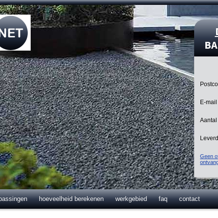
BA
Postc
E-mail
Aantal
Lever
Geen of
ontvan
passingen
hoeveelheid berekenen
werkgebied
faq
contact