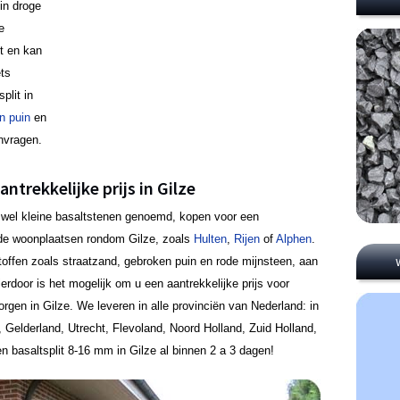
 in droge
e
ct en kan
ets
plit in
n puin
en
anvragen.
ntrekkelijke prijs in Gilze
ook wel kleine basaltstenen genoemd, kopen voor een
n de woonplaatsen rondom Gilze, zoals
Hulten
,
Rijen
of
Alphen
.
toffen zoals straatzand, gebroken puin en rode mijnsteen, aan
ierdoor is het mogelijk om u een aantrekkelijke prijs voor
orgen in Gilze. We leveren in alle provinciën van Nederland: in
, Gelderland, Utrecht, Flevoland, Noord Holland, Zuid Holland,
n basaltsplit 8-16 mm in Gilze al binnen 2 a 3 dagen!