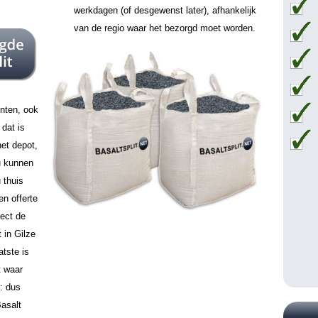
werkdagen (of desgewenst later), afhankelijk
van de regio waar het bezorgd moet worden.
unten, ook
dat is
het depot,
 u kunnen
u thuis
en offerte
ect de
 in Gilze
atste is
t waar
: dus
Basalt