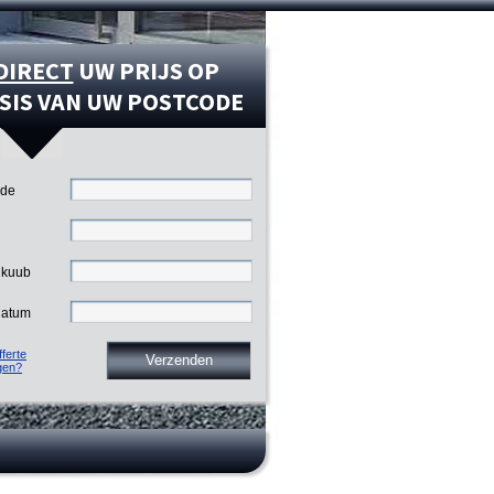
DIRECT
UW PRIJS OP
SIS VAN UW POSTCODE
ode
 kuub
datum
ferte
gen?