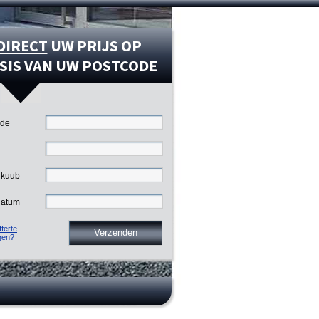
DIRECT
UW PRIJS OP
SIS VAN UW POSTCODE
ode
 kuub
datum
ferte
gen?