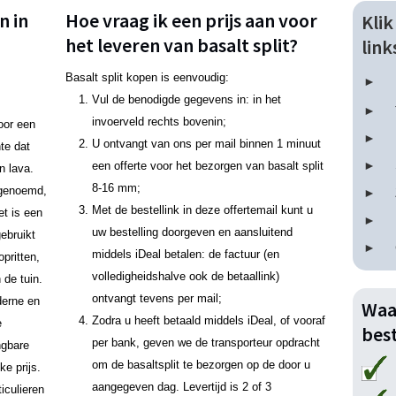
n in
Hoe vraag ik een prijs aan voor
Kli
het leveren van basalt split?
lin
Basalt split kopen is eenvoudig:
Vul de benodigde gegevens in: in het
invoerveld rechts bovenin;
oor een
U ontvangt van ons per mail binnen 1 minuut
nte dat
een offerte voor het bezorgen van basalt split
n lava.
8-16 mm;
n genoemd,
Met de bestellink in deze offertemail kunt u
et is een
uw bestelling doorgeven en aansluitend
ebruikt
middels iDeal betalen: de factuur (en
pritten,
volledigheidshalve ook de betaallink)
 de tuin.
ontvangt tevens per mail;
derne en
Waa
Zodra u heeft betaald middels iDeal, of vooraf
e
best
per bank, geven we de transporteur opdracht
ngbare
om de basaltsplit te bezorgen op de door u
ke prijs.
aangegeven dag. Levertijd is 2 of 3
iculieren