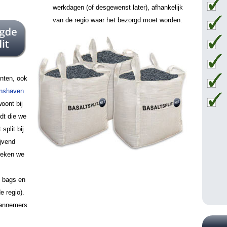
werkdagen (of desgewenst later), afhankelijk
van de regio waar het bezorgd moet worden.
unten, ook
nshaven
woont bij
rdt die we
split bij
ijvend
reken we
g bags en
e regio).
aannemers