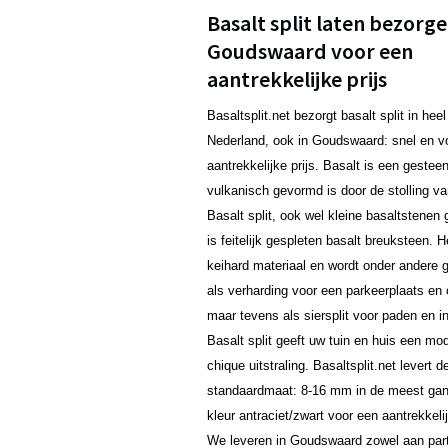
Basalt split laten bezorge
Goudswaard voor een
aantrekkelijke prijs
Basaltsplit.net bezorgt basalt split in heel
Nederland, ook in Goudswaard: snel en v
aantrekkelijke prijs. Basalt is een gestee
vulkanisch gevormd is door de stolling va
Basalt split, ook wel kleine basaltstene
is feitelijk gespleten basalt breuksteen. H
keihard materiaal en wordt onder andere g
als verharding voor een parkeerplaats en o
maar tevens als siersplit voor paden en in
Basalt split geeft uw tuin en huis een mo
chique uitstraling. Basaltsplit.net levert d
standaardmaat: 8-16 mm in de meest ga
kleur antraciet/zwart voor een aantrekkelij
We leveren in Goudswaard zowel aan part