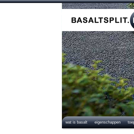
wat is basalt
eigenschappen
toe