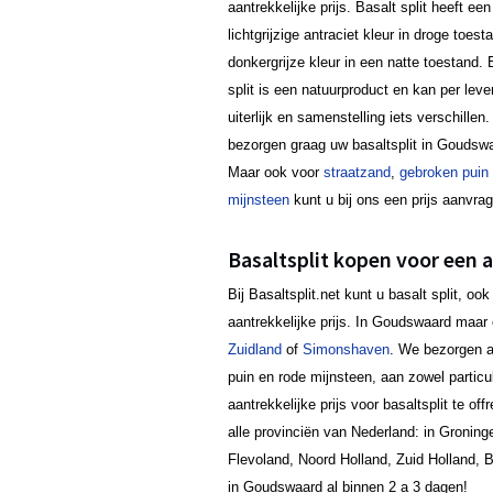
aantrekkelijke prijs. Basalt split heeft een
lichtgrijzige antraciet kleur in droge toest
donkergrijze kleur in een natte toestand. 
split is een natuurproduct en kan per lever
uiterlijk en samenstelling iets verschillen.
bezorgen graag uw basaltsplit in Goudsw
Maar ook voor
straatzand
,
gebroken puin
mijnsteen
kunt u bij ons een prijs aanvra
Basaltsplit kopen voor een a
Bij Basaltsplit.net kunt u basalt split, 
aantrekkelijke prijs. In Goudswaard maa
Zuidland
of
Simonshaven
. We bezorgen a
puin en rode mijnsteen, aan zowel particul
aantrekkelijke prijs voor basaltsplit te 
alle provinciën van Nederland: in Groninge
Flevoland, Noord Holland, Zuid Holland, 
in Goudswaard al binnen 2 a 3 dagen!