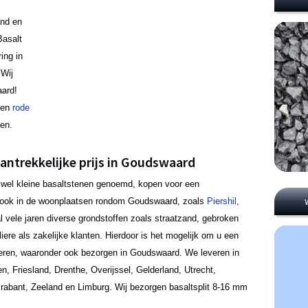
and en
Basalt
ing in
 Wij
aard!
en
rode
gen.
antrekkelijke prijs in Goudswaard
ook wel kleine basaltstenen genoemd, kopen voor een
r ook in de woonplaatsen rondom Goudswaard, zoals
Piershil
,
l vele jaren diverse grondstoffen zoals straatzand, gebroken
iere als zakelijke klanten. Hierdoor is het mogelijk om u een
offreren, waaronder ook bezorgen in Goudswaard. We leveren in
n, Friesland, Drenthe, Overijssel, Gelderland, Utrecht,
Brabant, Zeeland en Limburg. Wij bezorgen basaltsplit 8-16 mm