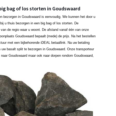
 big bag of los storten in Goudswaard
laten bezorgen in Goudswaard is eenvoudig. We kunnen het door u
ij u thuis bezorgen in een big bag of los storten. De
jk van de regio waar u woont. De afstand vanaf één van onze
w woonplaats Goudswaard bepaalt (mede) de prijs. Na het bestellen
ctuur met een bijbehorende iDEAL betaallink. Na uw betaling
 uw basalt split te bezorgen in Goudswaard. Onze transporteur
en naar Goudswaard maar ook naar dorpen rondom Goudswaard,