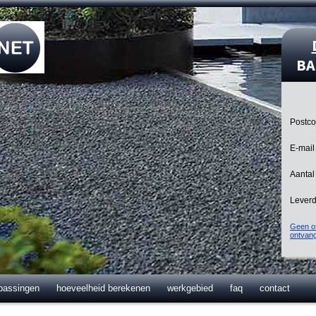
BA
Postc
E-mail
Aantal
Lever
Geen of
ontvan
passingen
hoeveelheid berekenen
werkgebied
faq
contact