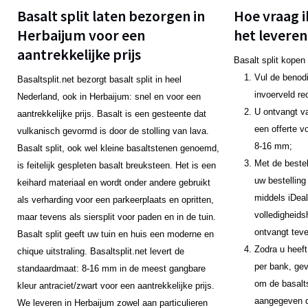
Basalt split laten bezorgen in
Hoe vraag i
Herbaijum voor een
het leveren
aantrekkelijke prijs
Basalt split kopen
Vul de benodi
Basaltsplit.net bezorgt basalt split in heel
invoerveld re
Nederland, ook in Herbaijum: snel en voor een
U ontvangt v
aantrekkelijke prijs. Basalt is een gesteente dat
een offerte v
vulkanisch gevormd is door de stolling van lava.
8-16 mm;
Basalt split, ook wel kleine basaltstenen genoemd,
Met de bestel
is feitelijk gespleten basalt breuksteen. Het is een
uw bestelling
keihard materiaal en wordt onder andere gebruikt
middels iDeal
als verharding voor een parkeerplaats en opritten,
volledigheids
maar tevens als siersplit voor paden en in de tuin.
ontvangt teve
Basalt split geeft uw tuin en huis een moderne en
Zodra u heeft
chique uitstraling. Basaltsplit.net levert de
per bank, gev
standaardmaat: 8-16 mm in de meest gangbare
om de basalts
kleur antraciet/zwart voor een aantrekkelijke prijs.
aangegeven da
We leveren in Herbaijum zowel aan particulieren