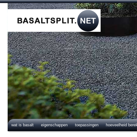
wat is basalt
eigenschappen
toepassingen
hoeveelheid bere