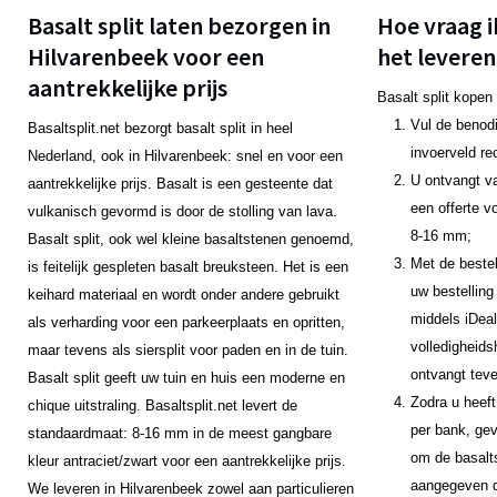
Basalt split laten bezorgen in
Hoe vraag i
Hilvarenbeek voor een
het leveren
aantrekkelijke prijs
Basalt split kopen
Vul de benodi
Basaltsplit.net bezorgt basalt split in heel
invoerveld re
Nederland, ook in Hilvarenbeek: snel en voor een
U ontvangt v
aantrekkelijke prijs. Basalt is een gesteente dat
een offerte v
vulkanisch gevormd is door de stolling van lava.
8-16 mm;
Basalt split, ook wel kleine basaltstenen genoemd,
Met de bestel
is feitelijk gespleten basalt breuksteen. Het is een
uw bestelling
keihard materiaal en wordt onder andere gebruikt
middels iDeal
als verharding voor een parkeerplaats en opritten,
volledigheids
maar tevens als siersplit voor paden en in de tuin.
ontvangt teve
Basalt split geeft uw tuin en huis een moderne en
Zodra u heeft
chique uitstraling. Basaltsplit.net levert de
per bank, gev
standaardmaat: 8-16 mm in de meest gangbare
om de basalts
kleur antraciet/zwart voor een aantrekkelijke prijs.
aangegeven da
We leveren in Hilvarenbeek zowel aan particulieren