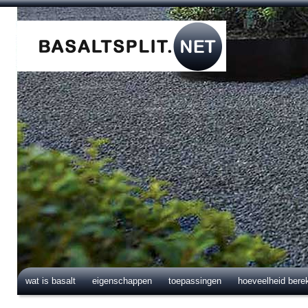
wat is basalt
eigenschappen
toepassingen
hoeveelheid bere