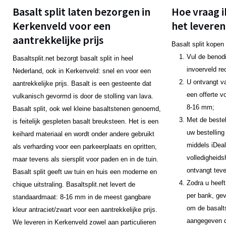
Basalt split laten bezorgen in
Hoe vraag i
Kerkenveld voor een
het leveren
aantrekkelijke prijs
Basalt split kopen
Vul de benodi
Basaltsplit.net bezorgt basalt split in heel
invoerveld re
Nederland, ook in Kerkenveld: snel en voor een
U ontvangt v
aantrekkelijke prijs. Basalt is een gesteente dat
een offerte v
vulkanisch gevormd is door de stolling van lava.
8-16 mm;
Basalt split, ook wel kleine basaltstenen genoemd,
Met de bestel
is feitelijk gespleten basalt breuksteen. Het is een
uw bestelling
keihard materiaal en wordt onder andere gebruikt
middels iDeal
als verharding voor een parkeerplaats en opritten,
volledigheids
maar tevens als siersplit voor paden en in de tuin.
ontvangt teve
Basalt split geeft uw tuin en huis een moderne en
Zodra u heeft
chique uitstraling. Basaltsplit.net levert de
per bank, gev
standaardmaat: 8-16 mm in de meest gangbare
om de basalts
kleur antraciet/zwart voor een aantrekkelijke prijs.
aangegeven da
We leveren in Kerkenveld zowel aan particulieren