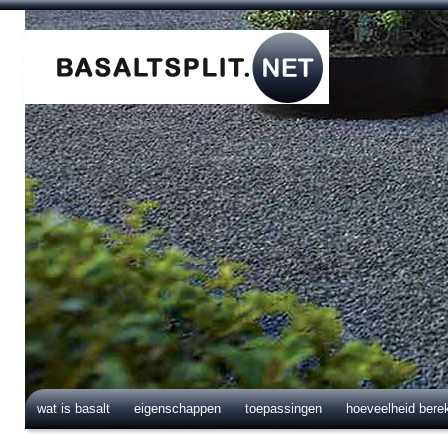
wat is basalt
eigenschappen
toepassingen
hoeveelheid bere