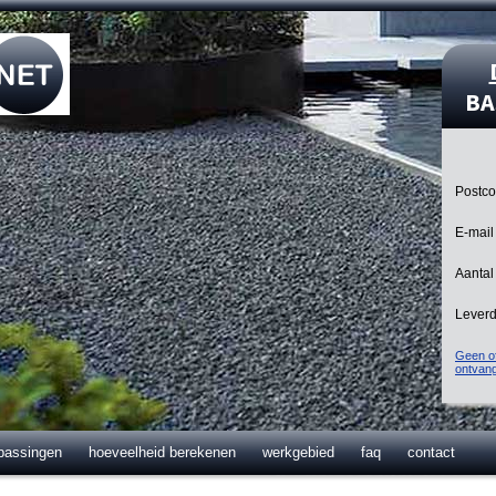
BA
Postc
E-mail
Aantal
Lever
Geen of
ontvan
passingen
hoeveelheid berekenen
werkgebied
faq
contact