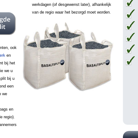
werkdagen (of desgewenst later), afhankelijk
van de regio waar het bezorgd moet worden.
unten, ook
erk
en
t bij het
die we u
lit bij u
vend een
n we
 bags en
e regio).
aannemers