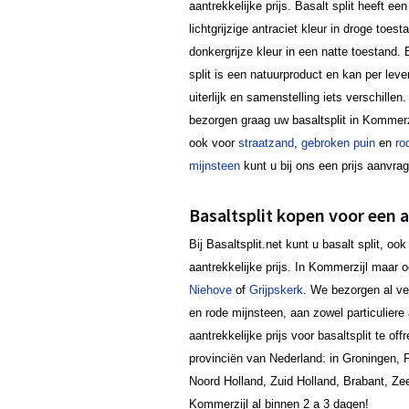
aantrekkelijke prijs. Basalt split heeft een
lichtgrijzige antraciet kleur in droge toest
donkergrijze kleur in een natte toestand. 
split is een natuurproduct en kan per lever
uiterlijk en samenstelling iets verschillen.
bezorgen graag uw basaltsplit in Kommerz
ook voor
straatzand
,
gebroken puin
en
ro
mijnsteen
kunt u bij ons een prijs aanvra
Basaltsplit kopen voor een a
Bij Basaltsplit.net kunt u basalt split, 
aantrekkelijke prijs. In Kommerzijl maar
Niehove
of
Grijpskerk
. We bezorgen al ve
en rode mijnsteen, aan zowel particuliere 
aantrekkelijke prijs voor basaltsplit te o
provinciën van Nederland: in Groningen, F
Noord Holland, Zuid Holland, Brabant, Ze
Kommerzijl al binnen 2 a 3 dagen!