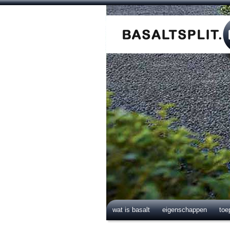
wat is basalt
eigenschappen
toe