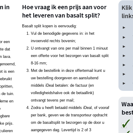
n in
Hoe vraag ik een prijs aan voor
Kli
het leveren van basalt split?
lin
Basalt split kopen is eenvoudig:
Vul de benodigde gegevens in: in het
invoerveld rechts bovenin;
or een
U ontvangt van ons per mail binnen 1 minuut
nte dat
een offerte voor het bezorgen van basalt split
n lava.
8-16 mm;
n genoemd,
Met de bestellink in deze offertemail kunt u
et is een
uw bestelling doorgeven en aansluitend
ebruikt
middels iDeal betalen: de factuur (en
pritten,
volledigheidshalve ook de betaallink)
 de tuin.
ontvangt tevens per mail;
derne en
Waa
Zodra u heeft betaald middels iDeal, of vooraf
e
best
per bank, geven we de transporteur opdracht
ngbare
om de basaltsplit te bezorgen op de door u
ke prijs.
aangegeven dag. Levertijd is 2 of 3
culieren