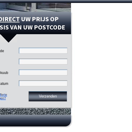
DIRECT
UW PRIJS OP
SIS VAN UW POSTCODE
ode
 kuub
datum
ferte
gen?