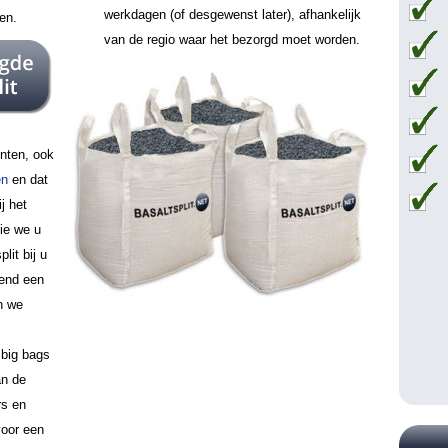
werkdagen (of desgewenst later), afhankelijk
ten.
van de regio waar het bezorgd moet worden.
unten, ook
en
en dat
j het
die we u
lit bij u
vend een
n we
 big bags
an de
rs en
voor een