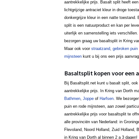
aantrekkelijke prijs. Basalt split heeft een
lichtgrijzige antraciet kleur in droge toest
donkergrijze kleur in een natte toestand. 
split is een natuurproduct en kan per lever
uiterlijk en samenstelling iets verschillen.
bezorgen graag uw basaltsplit in Kring va
Maar ook voor
straatzand
,
gebroken puin
mijnsteen
kunt u bij ons een prijs aanvra
Basaltsplit kopen voor een a
Bij Basaltsplit.net kunt u basalt split, 
aantrekkelijke prijs. In Kring van Dorth 
Bathmen
,
Joppe
of
Harfsen
. We bezorgen
puin en rode mijnsteen, aan zowel particul
aantrekkelijke prijs voor basaltsplit te o
alle provinciën van Nederland: in Groninge
Flevoland, Noord Holland, Zuid Holland, 
in Kring van Dorth al binnen 2 a 3 dagen!