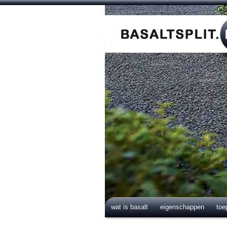
wat is basalt
eigenschappen
toe