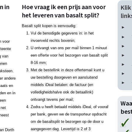
n in
Hoe vraag ik een prijs aan voor
Kli
het leveren van basalt split?
lin
Basalt split kopen is eenvoudig:
Vul de benodigde gegevens in: in het
invoerveld rechts bovenin;
n voor
U ontvangt van ons per mail binnen 1 minuut
steente
een offerte voor het bezorgen van basalt split
g van
8-16 mm;
tenen
Met de bestellink in deze offertemail kunt u
euksteen.
uw bestelling doorgeven en aansluitend
der andere
middels iDeal betalen: de factuur (en
laats en
volledigheidshalve ook de betaallink)
aden en in
ontvangt tevens per mail;
 een
Waa
Zodra u heeft betaald middels iDeal, of vooraf
.net
best
per bank, geven we de transporteur opdracht
meest
om de basaltsplit te bezorgen op de door u
aangegeven dag. Levertijd is 2 of 3
van Dorth