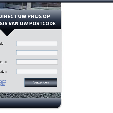
DIRECT
UW PRIJS OP
SIS VAN UW POSTCODE
ode
 kuub
datum
ferte
gen?