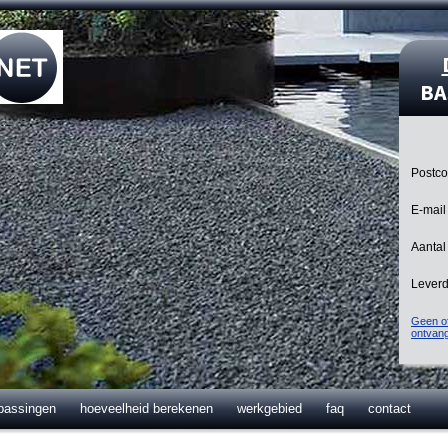
BA
Postc
E-mail
Aantal
Lever
Geen of
ontvan
passingen
hoeveelheid berekenen
werkgebied
faq
contact