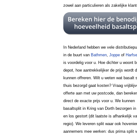
zowel aan particulieren als zakelijke klan
In Nederland hebben we vele distributiep
in de buurt van
Bathmen
,
Joppe
of
Harfs
is voordelig voor u. Hoe dichter u woont bi
depot, hoe aantrekkelijker de prijs wordt 
kunnen offreren. Wilt u weten wat basalt sp
thuis bezorgd gaat kosten? Vraag vrijblij
offerte aan met uw postcode, dan bereke
direct de exacte prijs voor u. We kunnen
basaltsplit in Kring van Dorth bezorgen in
en los gestort (dit laatste is afhankelijk v
regio). We leveren split waar ook hovenie
aannemers mee werken: dus prima split 