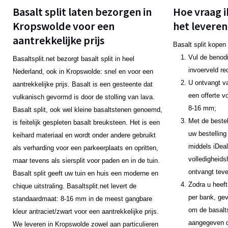
Basalt split laten bezorgen in
Hoe vraag i
Kropswolde voor een
het leveren
aantrekkelijke prijs
Basalt split kopen
Vul de benodi
Basaltsplit.net bezorgt basalt split in heel
invoerveld re
Nederland, ook in Kropswolde: snel en voor een
U ontvangt v
aantrekkelijke prijs. Basalt is een gesteente dat
een offerte v
vulkanisch gevormd is door de stolling van lava.
8-16 mm;
Basalt split, ook wel kleine basaltstenen genoemd,
Met de bestel
is feitelijk gespleten basalt breuksteen. Het is een
uw bestelling
keihard materiaal en wordt onder andere gebruikt
middels iDeal
als verharding voor een parkeerplaats en opritten,
volledigheids
maar tevens als siersplit voor paden en in de tuin.
ontvangt teve
Basalt split geeft uw tuin en huis een moderne en
Zodra u heeft
chique uitstraling. Basaltsplit.net levert de
per bank, gev
standaardmaat: 8-16 mm in de meest gangbare
om de basalts
kleur antraciet/zwart voor een aantrekkelijke prijs.
aangegeven da
We leveren in Kropswolde zowel aan particulieren