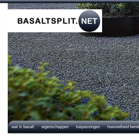
wat is basalt
eigenschappen
toepassingen
hoeveelheid bere