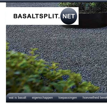
wat is basalt
eigenschappen
toepassingen
hoeveelheid bere