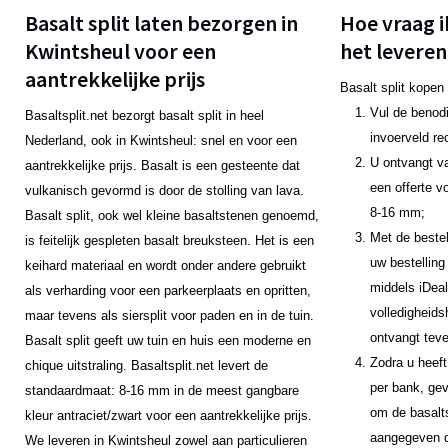
Basalt split laten bezorgen in
Hoe vraag i
Kwintsheul voor een
het leveren
aantrekkelijke prijs
Basalt split kopen
Vul de benodi
Basaltsplit.net bezorgt basalt split in heel
invoerveld re
Nederland, ook in Kwintsheul: snel en voor een
U ontvangt v
aantrekkelijke prijs. Basalt is een gesteente dat
een offerte v
vulkanisch gevormd is door de stolling van lava.
8-16 mm;
Basalt split, ook wel kleine basaltstenen genoemd,
Met de bestel
is feitelijk gespleten basalt breuksteen. Het is een
uw bestelling
keihard materiaal en wordt onder andere gebruikt
middels iDeal
als verharding voor een parkeerplaats en opritten,
volledigheids
maar tevens als siersplit voor paden en in de tuin.
ontvangt teve
Basalt split geeft uw tuin en huis een moderne en
Zodra u heeft
chique uitstraling. Basaltsplit.net levert de
per bank, gev
standaardmaat: 8-16 mm in de meest gangbare
om de basalts
kleur antraciet/zwart voor een aantrekkelijke prijs.
aangegeven da
We leveren in Kwintsheul zowel aan particulieren