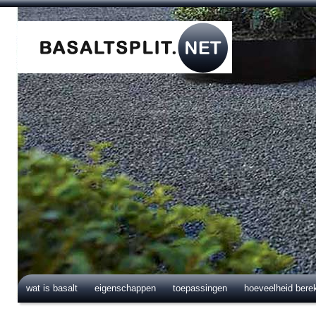
wat is basalt
eigenschappen
toepassingen
hoeveelheid bere