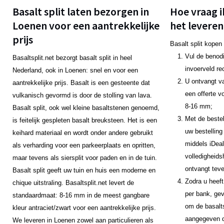
Basalt split laten bezorgen in
Hoe vraag i
Loenen voor een aantrekkelijke
het leveren
prijs
Basalt split kopen
Vul de benodi
Basaltsplit.net bezorgt basalt split in heel
invoerveld re
Nederland, ook in Loenen: snel en voor een
U ontvangt v
aantrekkelijke prijs. Basalt is een gesteente dat
een offerte v
vulkanisch gevormd is door de stolling van lava.
8-16 mm;
Basalt split, ook wel kleine basaltstenen genoemd,
Met de bestel
is feitelijk gespleten basalt breuksteen. Het is een
uw bestelling
keihard materiaal en wordt onder andere gebruikt
middels iDeal
als verharding voor een parkeerplaats en opritten,
volledigheids
maar tevens als siersplit voor paden en in de tuin.
ontvangt teve
Basalt split geeft uw tuin en huis een moderne en
Zodra u heeft
chique uitstraling. Basaltsplit.net levert de
per bank, gev
standaardmaat: 8-16 mm in de meest gangbare
om de basalts
kleur antraciet/zwart voor een aantrekkelijke prijs.
aangegeven da
We leveren in Loenen zowel aan particulieren als