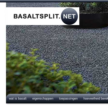
wat is basalt
eigenschappen
toepassingen
hoeveelheid bere