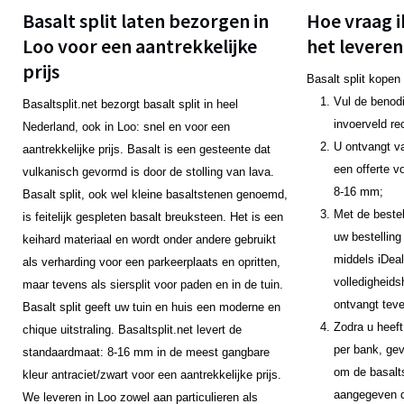
Basalt split laten bezorgen in
Hoe vraag i
Loo voor een aantrekkelijke
het leveren
prijs
Basalt split kopen
Vul de benodi
Basaltsplit.net bezorgt basalt split in heel
invoerveld re
Nederland, ook in Loo: snel en voor een
U ontvangt v
aantrekkelijke prijs. Basalt is een gesteente dat
een offerte v
vulkanisch gevormd is door de stolling van lava.
8-16 mm;
Basalt split, ook wel kleine basaltstenen genoemd,
Met de bestel
is feitelijk gespleten basalt breuksteen. Het is een
uw bestelling
keihard materiaal en wordt onder andere gebruikt
middels iDeal
als verharding voor een parkeerplaats en opritten,
volledigheids
maar tevens als siersplit voor paden en in de tuin.
ontvangt teve
Basalt split geeft uw tuin en huis een moderne en
Zodra u heeft
chique uitstraling. Basaltsplit.net levert de
per bank, gev
standaardmaat: 8-16 mm in de meest gangbare
om de basalts
kleur antraciet/zwart voor een aantrekkelijke prijs.
aangegeven da
We leveren in Loo zowel aan particulieren als