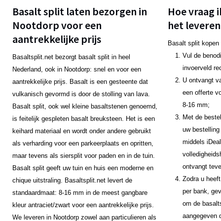
Basalt split laten bezorgen in
Hoe vraag i
Nootdorp voor een
het leveren
aantrekkelijke prijs
Basalt split kopen
Vul de benodi
Basaltsplit.net bezorgt basalt split in heel
invoerveld re
Nederland, ook in Nootdorp: snel en voor een
U ontvangt v
aantrekkelijke prijs. Basalt is een gesteente dat
een offerte v
vulkanisch gevormd is door de stolling van lava.
8-16 mm;
Basalt split, ook wel kleine basaltstenen genoemd,
Met de bestel
is feitelijk gespleten basalt breuksteen. Het is een
uw bestelling
keihard materiaal en wordt onder andere gebruikt
middels iDeal
als verharding voor een parkeerplaats en opritten,
volledigheids
maar tevens als siersplit voor paden en in de tuin.
ontvangt teve
Basalt split geeft uw tuin en huis een moderne en
Zodra u heeft
chique uitstraling. Basaltsplit.net levert de
per bank, gev
standaardmaat: 8-16 mm in de meest gangbare
om de basalts
kleur antraciet/zwart voor een aantrekkelijke prijs.
aangegeven da
We leveren in Nootdorp zowel aan particulieren als