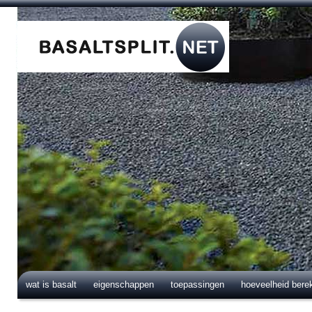
wat is basalt
eigenschappen
toepassingen
hoeveelheid bere