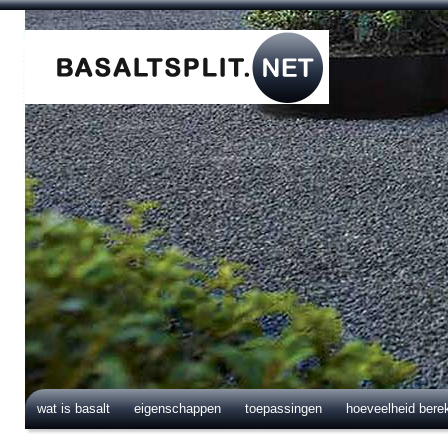
wat is basalt
eigenschappen
toepassingen
hoeveelheid bere