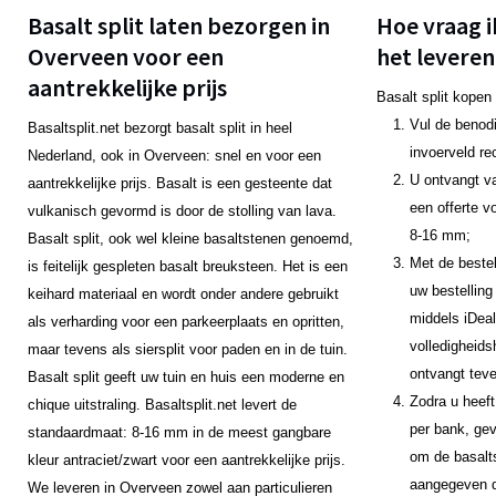
Basalt split laten bezorgen in
Hoe vraag i
Overveen voor een
het leveren
aantrekkelijke prijs
Basalt split kopen
Vul de benodi
Basaltsplit.net bezorgt basalt split in heel
invoerveld re
Nederland, ook in Overveen: snel en voor een
U ontvangt v
aantrekkelijke prijs. Basalt is een gesteente dat
een offerte v
vulkanisch gevormd is door de stolling van lava.
8-16 mm;
Basalt split, ook wel kleine basaltstenen genoemd,
Met de bestel
is feitelijk gespleten basalt breuksteen. Het is een
uw bestelling
keihard materiaal en wordt onder andere gebruikt
middels iDeal
als verharding voor een parkeerplaats en opritten,
volledigheids
maar tevens als siersplit voor paden en in de tuin.
ontvangt teve
Basalt split geeft uw tuin en huis een moderne en
Zodra u heeft
chique uitstraling. Basaltsplit.net levert de
per bank, gev
standaardmaat: 8-16 mm in de meest gangbare
om de basalts
kleur antraciet/zwart voor een aantrekkelijke prijs.
aangegeven da
We leveren in Overveen zowel aan particulieren