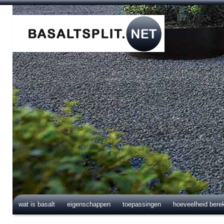
wat is basalt
eigenschappen
toepassingen
hoeveelheid bere