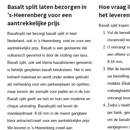
Basalt split laten bezorgen in
Hoe vraag i
's-Heerenberg voor een
het leveren
aantrekkelijke prijs
Basalt split kopen
Vul de benodi
Basaltsplit.net bezorgt basalt split in heel
invoerveld re
Nederland, ook in 's-Heerenberg: snel en voor een
U ontvangt v
aantrekkelijke prijs. Basalt is een gesteente dat
een offerte v
vulkanisch gevormd is door de stolling van lava.
8-16 mm;
Basalt split, ook wel kleine basaltstenen genoemd,
Met de bestel
is feitelijk gespleten basalt breuksteen. Het is een
uw bestelling
keihard materiaal en wordt onder andere gebruikt
middels iDeal
als verharding voor een parkeerplaats en opritten,
volledigheids
maar tevens als siersplit voor paden en in de tuin.
ontvangt teve
Basalt split geeft uw tuin en huis een moderne en
Zodra u heeft
chique uitstraling. Basaltsplit.net levert de
per bank, gev
standaardmaat: 8-16 mm in de meest gangbare
om de basalts
kleur antraciet/zwart voor een aantrekkelijke prijs.
aangegeven da
We leveren in 's-Heerenberg zowel aan