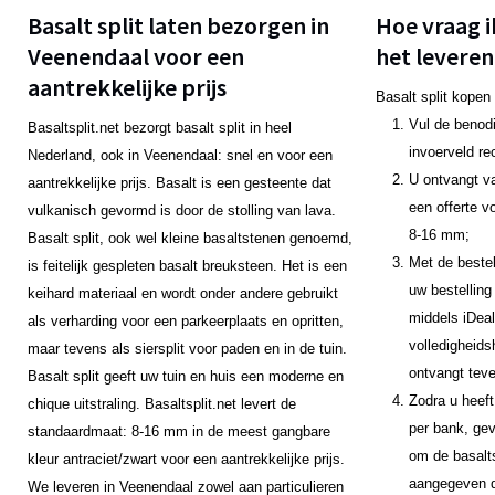
Basalt split laten bezorgen in
Hoe vraag i
Veenendaal voor een
het leveren
aantrekkelijke prijs
Basalt split kopen
Vul de benodi
Basaltsplit.net bezorgt basalt split in heel
invoerveld re
Nederland, ook in Veenendaal: snel en voor een
U ontvangt v
aantrekkelijke prijs. Basalt is een gesteente dat
een offerte v
vulkanisch gevormd is door de stolling van lava.
8-16 mm;
Basalt split, ook wel kleine basaltstenen genoemd,
Met de bestel
is feitelijk gespleten basalt breuksteen. Het is een
uw bestelling
keihard materiaal en wordt onder andere gebruikt
middels iDeal
als verharding voor een parkeerplaats en opritten,
volledigheids
maar tevens als siersplit voor paden en in de tuin.
ontvangt teve
Basalt split geeft uw tuin en huis een moderne en
Zodra u heeft
chique uitstraling. Basaltsplit.net levert de
per bank, gev
standaardmaat: 8-16 mm in de meest gangbare
om de basalts
kleur antraciet/zwart voor een aantrekkelijke prijs.
aangegeven da
We leveren in Veenendaal zowel aan particulieren