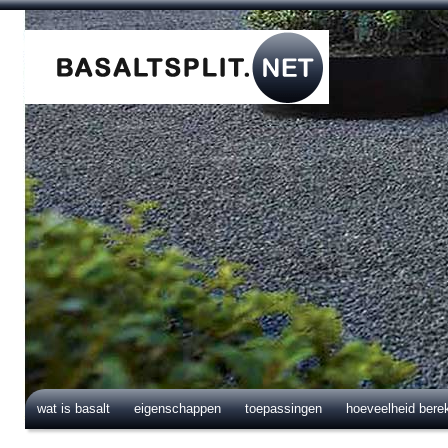
wat is basalt
eigenschappen
toepassingen
hoeveelheid bere