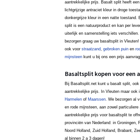
aantrekkelijke prijs. Basalt split heeft een
lichtgrijzige antraciet kleur in droge toest
donkergrijze kleur in een natte toestand. 
split is een natuurproduct en kan per lever
uiterlijk en samenstelling iets verschillen.
bezorgen graag uw basaltsplit in Vleuten
ook voor
straatzand
,
gebroken puin
en
ro
mijnsteen
kunt u bij ons een prijs aanvra
Basaltsplit kopen voor een a
Bij Basaltsplit.net kunt u basalt split, 
aantrekkelijke prijs. In Vleuten maar oo
Harmelen
of
Maarssen
. We bezorgen al v
en rode mijnsteen, aan zowel particuliere 
aantrekkelijke prijs voor basaltsplit te o
provinciën van Nederland: in Groningen, F
Noord Holland, Zuid Holland, Brabant, Ze
al binnen 2 a 3 dagen!