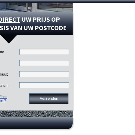
DIRECT
UW PRIJS OP
SIS VAN UW POSTCODE
ode
 kuub
datum
ferte
gen?