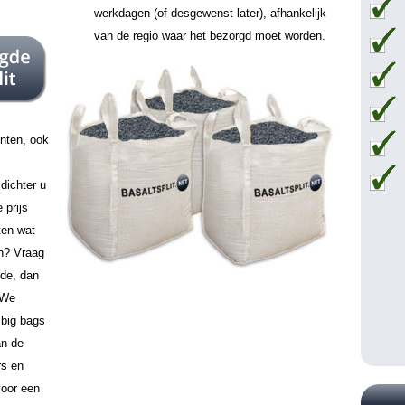
werkdagen (of desgewenst later), afhankelijk
van de regio waar het bezorgd moet worden.
unten, ook
dichter u
 prijs
ten wat
en? Vraag
ode, dan
 We
 big bags
an de
rs en
voor een