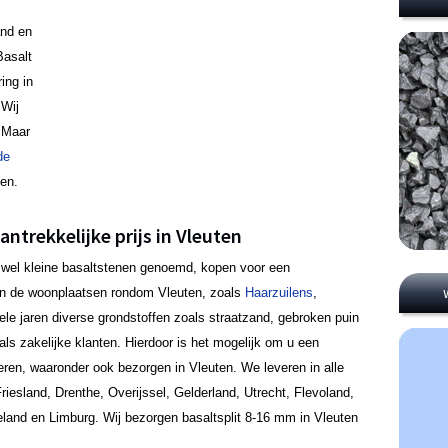
and en
Basalt
ing in
 Wij
! Maar
de
gen.
antrekkelijke prijs in Vleuten
ook wel kleine basaltstenen genoemd, kopen voor een
k in de woonplaatsen rondom Vleuten, zoals
Haarzuilens
,
ele jaren diverse grondstoffen zoals straatzand, gebroken puin
als zakelijke klanten. Hierdoor is het mogelijk om u een
ffreren, waaronder ook bezorgen in Vleuten. We leveren in alle
riesland, Drenthe, Overijssel, Gelderland, Utrecht, Flevoland,
eland en Limburg. Wij bezorgen basaltsplit 8-16 mm in Vleuten