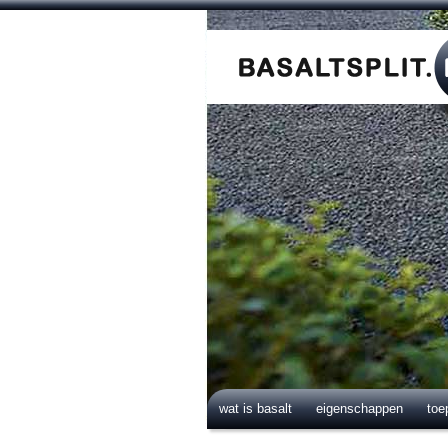
wat is basalt
eigenschappen
toe