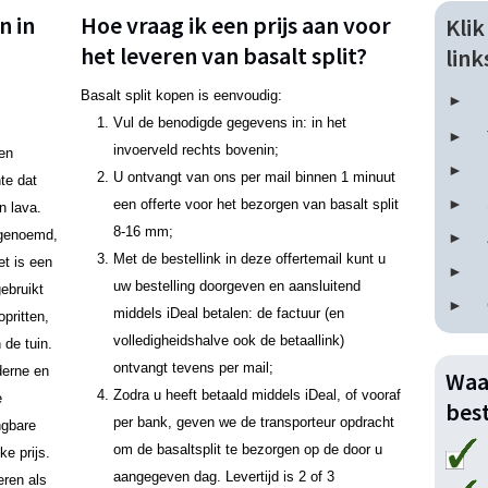
n in
Hoe vraag ik een prijs aan voor
Kli
het leveren van basalt split?
lin
Basalt split kopen is eenvoudig:
Vul de benodigde gegevens in: in het
invoerveld rechts bovenin;
een
U ontvangt van ons per mail binnen 1 minuut
nte dat
een offerte voor het bezorgen van basalt split
n lava.
8-16 mm;
n genoemd,
Met de bestellink in deze offertemail kunt u
et is een
uw bestelling doorgeven en aansluitend
ebruikt
middels iDeal betalen: de factuur (en
pritten,
volledigheidshalve ook de betaallink)
 de tuin.
ontvangt tevens per mail;
derne en
Waa
Zodra u heeft betaald middels iDeal, of vooraf
e
best
per bank, geven we de transporteur opdracht
ngbare
om de basaltsplit te bezorgen op de door u
ke prijs.
aangegeven dag. Levertijd is 2 of 3
eren als