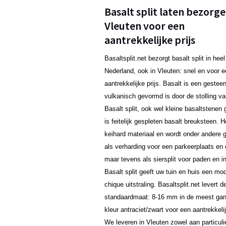
Basalt split laten bezorge
Vleuten voor een
aantrekkelijke prijs
Basaltsplit.net bezorgt basalt split in heel
Nederland, ook in Vleuten: snel en voor 
aantrekkelijke prijs. Basalt is een gestee
vulkanisch gevormd is door de stolling va
Basalt split, ook wel kleine basaltstene
is feitelijk gespleten basalt breuksteen. H
keihard materiaal en wordt onder andere g
als verharding voor een parkeerplaats en o
maar tevens als siersplit voor paden en in
Basalt split geeft uw tuin en huis een mo
chique uitstraling. Basaltsplit.net levert d
standaardmaat: 8-16 mm in de meest ga
kleur antraciet/zwart voor een aantrekkelij
We leveren in Vleuten zowel aan particuli