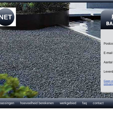
BA
Postc
E-mail
Aantal
Lever
Geen of
ontvan
passingen
hoeveelheid berekenen
werkgebied
faq
contact