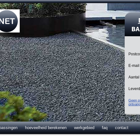
BA
Postc
E-mail
Aantal
Lever
Geen of
ontvan
passingen
hoeveelheid berekenen
werkgebied
faq
contact