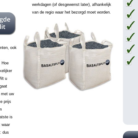
werkdagen (of desgewenst later), afhankelijk
van de regio waar het bezorgd moet worden.
unten, ook
. Hoe
elijker
ilt u
 gaat
n met uw
e prijs
m
atste is
t waar
: dus