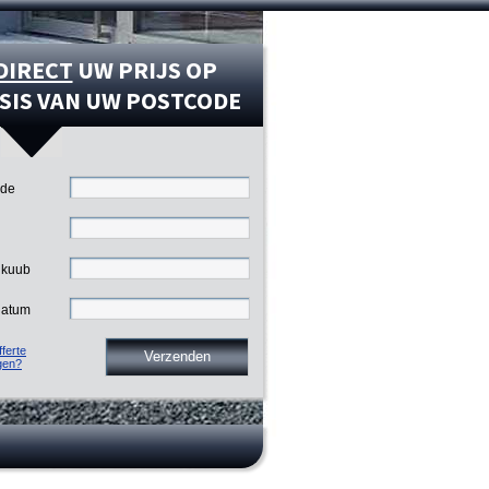
DIRECT
UW PRIJS OP
SIS VAN UW POSTCODE
ode
 kuub
datum
ferte
gen?