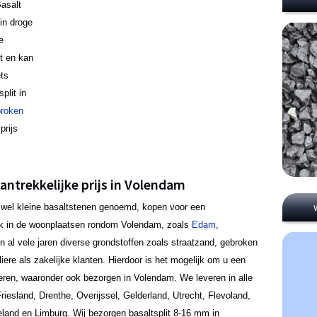
Basalt
 in droge
e
ct en kan
ets
plit in
roken
prijs
antrekkelijke prijs in Volendam
ook wel kleine basaltstenen genoemd, kopen voor een
ook in de woonplaatsen rondom Volendam, zoals
Edam
,
 al vele jaren diverse grondstoffen zoals straatzand, gebroken
iere als zakelijke klanten. Hierdoor is het mogelijk om u een
ffreren, waaronder ook bezorgen in Volendam. We leveren in alle
riesland, Drenthe, Overijssel, Gelderland, Utrecht, Flevoland,
eland en Limburg. Wij bezorgen basaltsplit 8-16 mm in