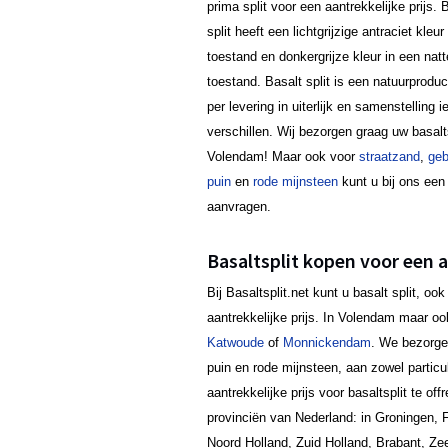
prima split voor een aantrekkelijke prijs. 
split heeft een lichtgrijzige antraciet kleur
toestand en donkergrijze kleur in een natt
toestand. Basalt split is een natuurprodu
per levering in uiterlijk en samenstelling i
verschillen. Wij bezorgen graag uw basalts
Volendam! Maar ook voor
straatzand
,
geb
puin
en
rode mijnsteen
kunt u bij ons een 
aanvragen.
Basaltsplit kopen voor een a
Bij Basaltsplit.net kunt u basalt split, 
aantrekkelijke prijs. In Volendam maar 
Katwoude
of
Monnickendam
. We bezorgen
puin en rode mijnsteen, aan zowel particul
aantrekkelijke prijs voor basaltsplit te o
provinciën van Nederland: in Groningen, F
Noord Holland, Zuid Holland, Brabant, Ze