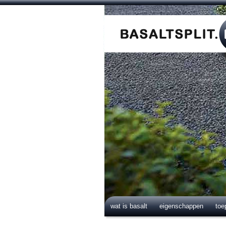
wat is basalt
eigenschappen
toe