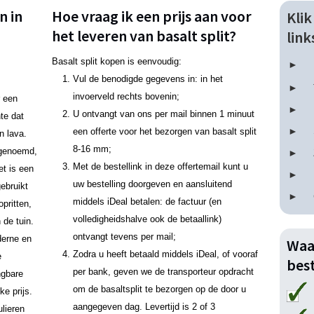
n in
Hoe vraag ik een prijs aan voor
Kli
het leveren van basalt split?
lin
Basalt split kopen is eenvoudig:
Vul de benodigde gegevens in: in het
invoerveld rechts bovenin;
r een
U ontvangt van ons per mail binnen 1 minuut
nte dat
een offerte voor het bezorgen van basalt split
n lava.
8-16 mm;
n genoemd,
Met de bestellink in deze offertemail kunt u
et is een
uw bestelling doorgeven en aansluitend
ebruikt
middels iDeal betalen: de factuur (en
pritten,
volledigheidshalve ook de betaallink)
 de tuin.
ontvangt tevens per mail;
derne en
Waa
Zodra u heeft betaald middels iDeal, of vooraf
e
best
per bank, geven we de transporteur opdracht
ngbare
om de basaltsplit te bezorgen op de door u
ke prijs.
aangegeven dag. Levertijd is 2 of 3
lieren