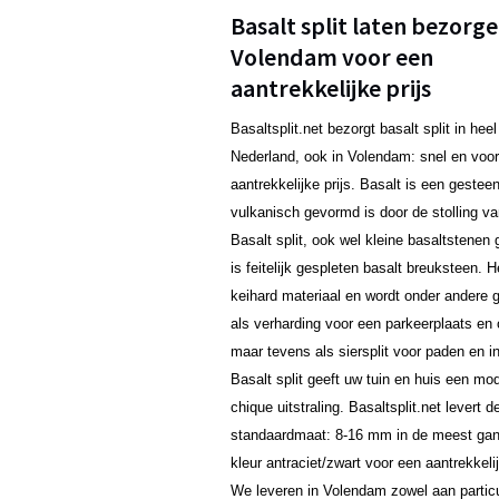
Basalt split laten bezorge
Volendam voor een
aantrekkelijke prijs
Basaltsplit.net bezorgt basalt split in heel
Nederland, ook in Volendam: snel en voo
aantrekkelijke prijs. Basalt is een gestee
vulkanisch gevormd is door de stolling va
Basalt split, ook wel kleine basaltstene
is feitelijk gespleten basalt breuksteen. H
keihard materiaal en wordt onder andere g
als verharding voor een parkeerplaats en o
maar tevens als siersplit voor paden en in
Basalt split geeft uw tuin en huis een mo
chique uitstraling. Basaltsplit.net levert d
standaardmaat: 8-16 mm in de meest ga
kleur antraciet/zwart voor een aantrekkelij
We leveren in Volendam zowel aan particu