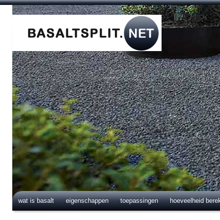
wat is basalt
eigenschappen
toepassingen
hoeveelheid bere