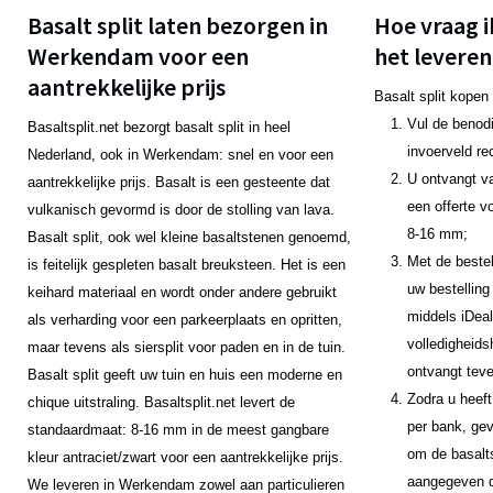
Basalt split laten bezorgen in
Hoe vraag i
Werkendam voor een
het leveren
aantrekkelijke prijs
Basalt split kopen
Vul de benodi
Basaltsplit.net bezorgt basalt split in heel
invoerveld re
Nederland, ook in Werkendam: snel en voor een
U ontvangt v
aantrekkelijke prijs. Basalt is een gesteente dat
een offerte v
vulkanisch gevormd is door de stolling van lava.
8-16 mm;
Basalt split, ook wel kleine basaltstenen genoemd,
Met de bestel
is feitelijk gespleten basalt breuksteen. Het is een
uw bestelling
keihard materiaal en wordt onder andere gebruikt
middels iDeal
als verharding voor een parkeerplaats en opritten,
volledigheids
maar tevens als siersplit voor paden en in de tuin.
ontvangt teve
Basalt split geeft uw tuin en huis een moderne en
Zodra u heeft
chique uitstraling. Basaltsplit.net levert de
per bank, gev
standaardmaat: 8-16 mm in de meest gangbare
om de basalts
kleur antraciet/zwart voor een aantrekkelijke prijs.
aangegeven da
We leveren in Werkendam zowel aan particulieren