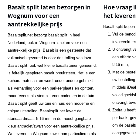
Basalt split laten bezorgen in
Hoe vraag i
Wognum voor een
het leveren
aantrekkelijke prijs
Basalt split kopen
Vul de benodi
Basaltsplit.net bezorgt basalt split in heel
invoerveld re
Nederland, ook in Wognum: snel en voor een
U ontvangt v
aantrekkelijke prijs. Basalt is een gesteente dat
een offerte v
vulkanisch gevormd is door de stolling van lava.
8-16 mm;
Basalt split, ook wel kleine basaltstenen genoemd,
Met de bestel
is feitelijk gespleten basalt breuksteen. Het is een
uw bestelling
keihard materiaal en wordt onder andere gebruikt
middels iDeal
als verharding voor een parkeerplaats en opritten,
volledigheids
maar tevens als siersplit voor paden en in de tuin.
ontvangt teve
Basalt split geeft uw tuin en huis een moderne en
Zodra u heeft
chique uitstraling. Basaltsplit.net levert de
per bank, gev
standaardmaat: 8-16 mm in de meest gangbare
om de basalts
kleur antraciet/zwart voor een aantrekkelijke prijs.
aangegeven da
We leveren in Wognum zowel aan particulieren als