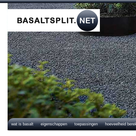
wat is basalt
eigenschappen
toepassingen
hoeveelheid bere