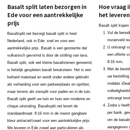
Basalt split laten bezorgen in
Hoe vraag i
Ede voor een aantrekkelijke
het leveren
prijs
Basalt split kopen
Vul de benodi
Basaltsplit.net bezorgt basalt split in heel
invoerveld re
Nederland, ook in Ede: snel en voor een
U ontvangt v
aantrekkelijke prijs. Basalt is een gesteente dat
een offerte v
vulkanisch gevormd is door de stolling van lava.
8-16 mm;
Basalt split, ook wel kleine basaltstenen genoemd,
Met de bestel
is feitelijk gespleten basalt breuksteen. Het is een
uw bestelling
keihard materiaal en wordt onder andere gebruikt
middels iDeal
als verharding voor een parkeerplaats en opritten,
volledigheids
maar tevens als siersplit voor paden en in de tuin.
ontvangt teve
Basalt split geeft uw tuin en huis een moderne en
Zodra u heeft
chique uitstraling. Basaltsplit.net levert de
per bank, gev
standaardmaat: 8-16 mm in de meest gangbare
om de basalts
kleur antraciet/zwart voor een aantrekkelijke prijs.
aangegeven da
We leveren in Ede zowel aan particulieren als