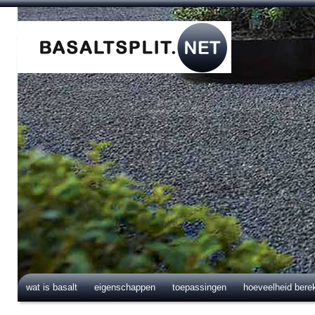
wat is basalt
eigenschappen
toepassingen
hoeveelheid bere